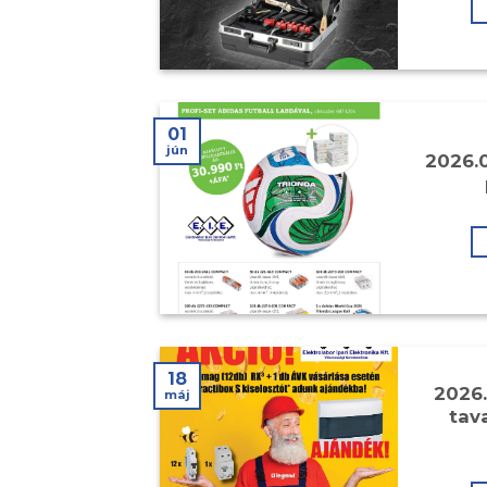
01
jún
2026.
18
2026.
máj
tava