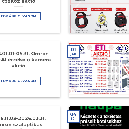
eszköz akció
TOVÁBB OLVASOM
01
.01.01-05.31. Omron
jan
AI érzékelő kamera
akció
TOVÁBB OLVASOM
04
5.11.03-2026.03.31.
júl
ron száloptikás