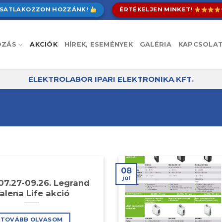
SATLAKOZZON HOZZÁNK!
ÉRTÉKELJEN MINKET!
OZÁS
AKCIÓK
HÍREK, ESEMÉNYEK
GALÉRIA
KAPCSOLA
ELEKTROLABOR IPARI ELEKTRONIKA KFT.
08
júl
07.27-09.26. Legrand
alena Life akció
TOVÁBB OLVASOM