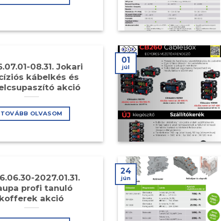
01
.07.01-08.31. Jokari
júl
cíziós kábelkés és
elcsupaszító akció
TOVÁBB OLVASOM
24
6.06.30-2027.01.31.
jún
upa profi tanuló
kofferek akció