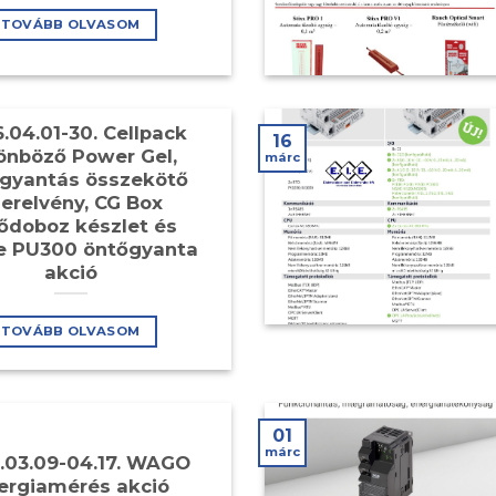
TOVÁBB OLVASOM
.04.01-30. Cellpack
16
önböző Power Gel,
márc
gyantás összekötő
erelvény, CG Box
ődoboz készlet és
e PU300 öntőgyanta
akció
TOVÁBB OLVASOM
01
márc
.03.09-04.17. WAGO
ergiamérés akció