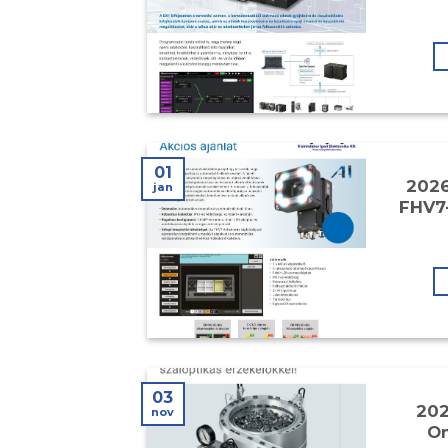
01
2026
jan
FHV7-
03
202
nov
Om