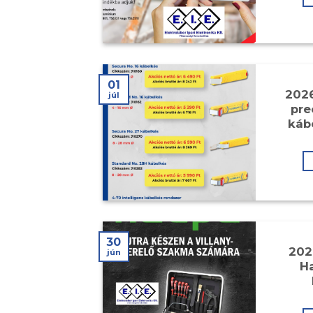
01
2026
júl
pre
káb
30
202
jún
Ha