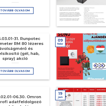
TOVÁBB OLVASOM
.03.01-31. Runpotec
09
meter RM 80 lézeres
febr
ávolságmérő és
lsíkosító (gél, hab,
spray) akció
TOVÁBB OLVASOM
19
.02.01-06.30. Omron
jan
rofi adatfeldolgozó