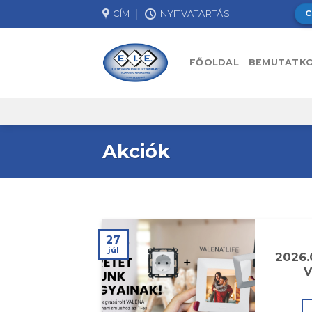
Skip
CÍM
NYITVATARTÁS
C
to
content
FŐOLDAL
BEMUTATK
Akciók
27
júl
2026.
V