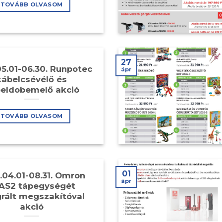
TOVÁBB OLVASOM
27
5.01-06.30. Runpotec
ápr
kábelcsévélő és
eldobemelő akció
TOVÁBB OLVASOM
01
.04.01-08.31. Omron
ápr
AS2 tápegységét
grált megszakítóval
akció