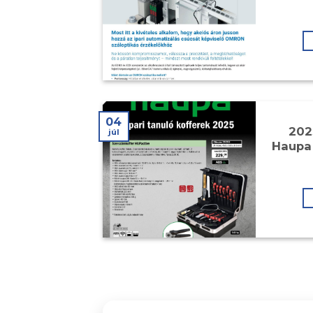
04
202
júl
Haupa 