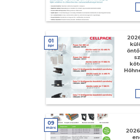
2026
01
kül
ápr
öntő
sz
köt
Höhn
09
márc
2026
en