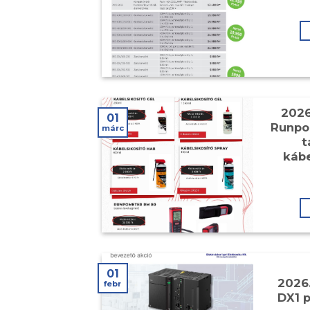
2026
01
Runpo
márc
t
kábe
01
2026
febr
DX1 p