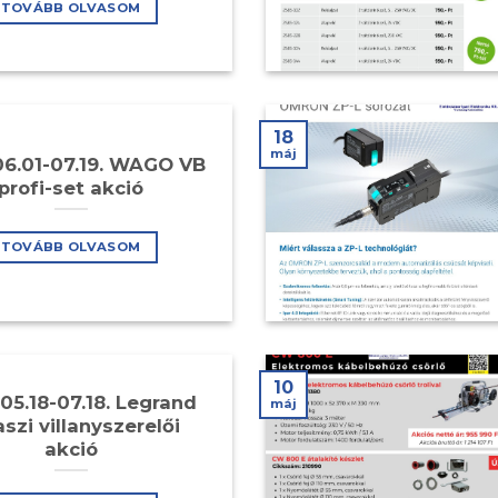
TOVÁBB OLVASOM
18
máj
06.01-07.19. WAGO VB
profi-set akció
TOVÁBB OLVASOM
10
05.18-07.18. Legrand
máj
szi villanyszerelői
akció