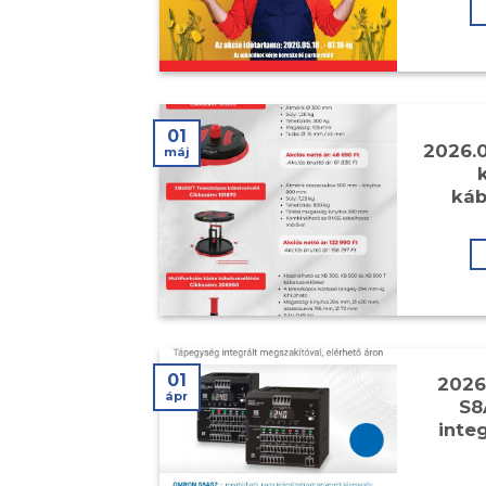
01
2026.0
máj
káb
01
2026
ápr
S8
inte